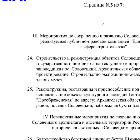
Страница №
5
из
7
: