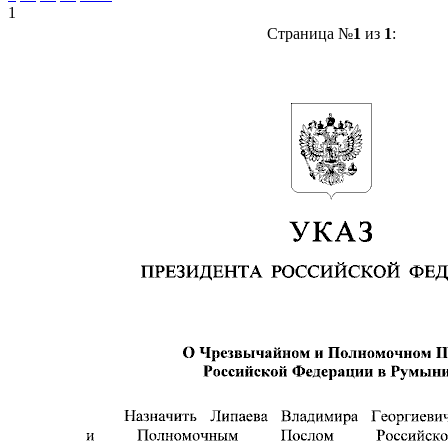
1
Страница №
1
из
1
: