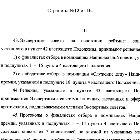
Страница №
12
из
16
: