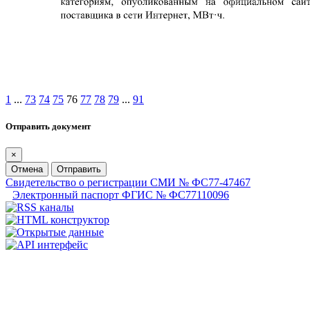
1
...
73
74
75
76
77
78
79
...
91
Отправить документ
×
Отмена
Отправить
Свидетельство о регистрации СМИ № ФС77-47467
Электронный паспорт ФГИС № ФС77110096