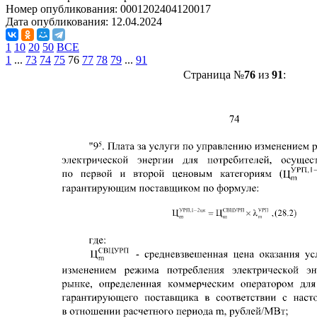
Номер опубликования:
0001202404120017
Дата опубликования:
12.04.2024
1
10
20
50
ВСЕ
1
...
73
74
75
76
77
78
79
...
91
Страница №
76
из
91
: