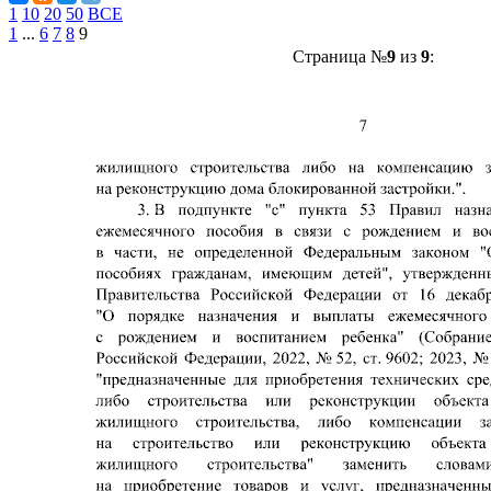
1
10
20
50
ВСЕ
1
...
6
7
8
9
Страница №
9
из
9
: