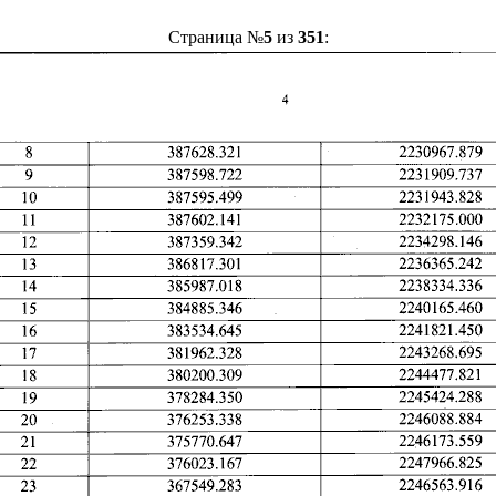
Страница №
5
из
351
: