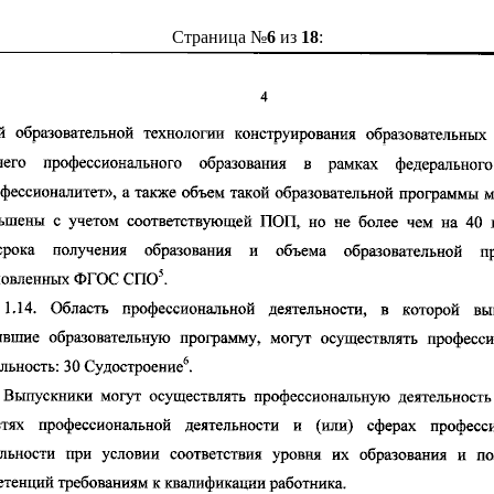
Страница №
6
из
18
: