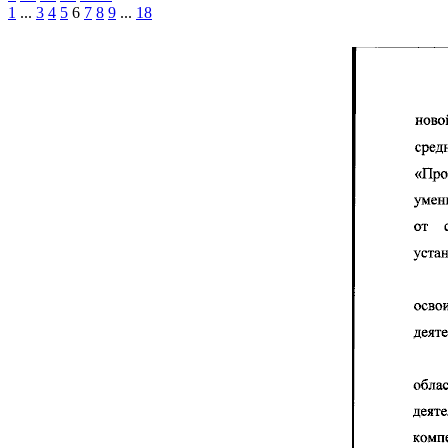
1
...
3
4
5
6
7
8
9
...
18