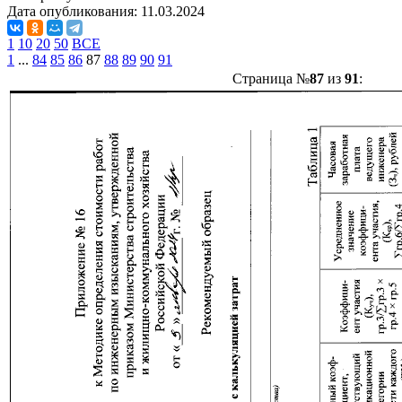
Дата опубликования:
11.03.2024
1
10
20
50
ВСЕ
1
...
84
85
86
87
88
89
90
91
Страница №
87
из
91
: