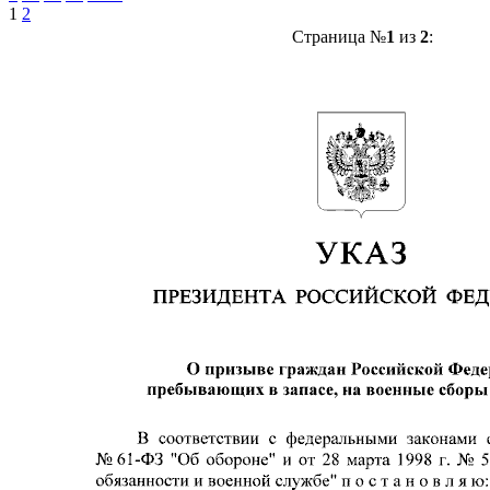
1
2
Страница №
1
из
2
: