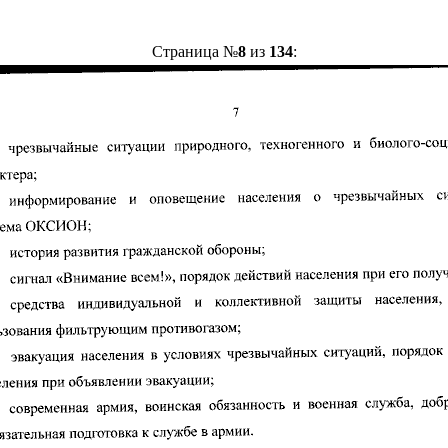
Страница №
8
из
134
: