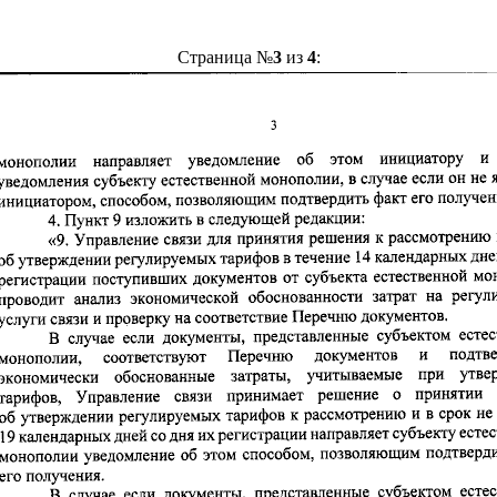
Страница №
3
из
4
: