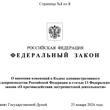
Страница №
1
из
3
: