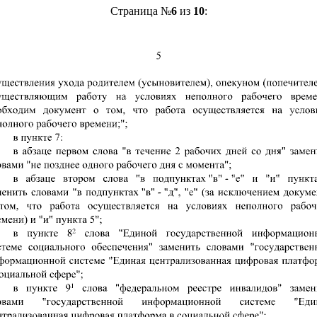
Страница №
6
из
10
: