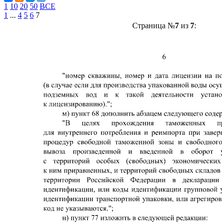
1
10
20
50
ВСЕ
1
...
4
5
6
7
Страница №
7
из
7
: