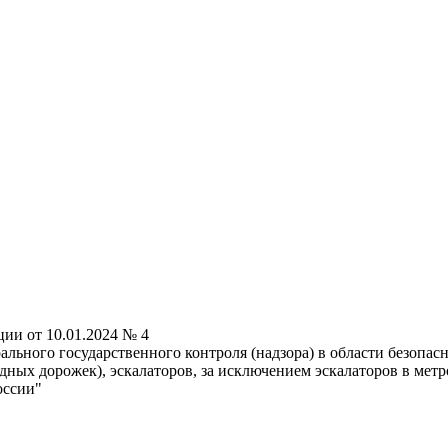
ии от 10.01.2024 № 4
льного государственного контроля (надзора) в области безопа
ных дорожек), эскалаторов, за исключением эскалаторов в метр
оссии"