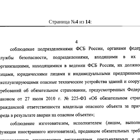
Страница №
4
из
14
: