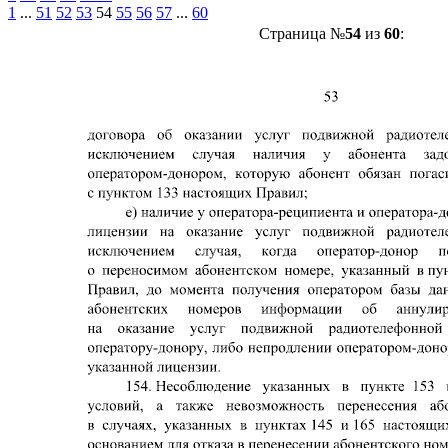
1
...
51
52
53
54
55
56
57
...
60
Страница №
54
из
60
: