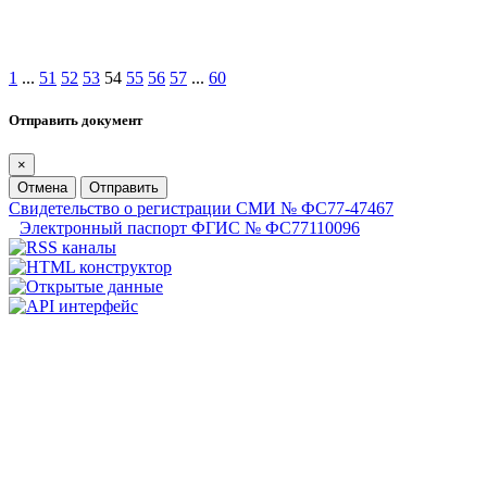
1
...
51
52
53
54
55
56
57
...
60
Отправить документ
×
Отмена
Отправить
Свидетельство о регистрации СМИ № ФС77-47467
Электронный паспорт ФГИС № ФС77110096