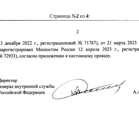
Страница №
2
из
4
: