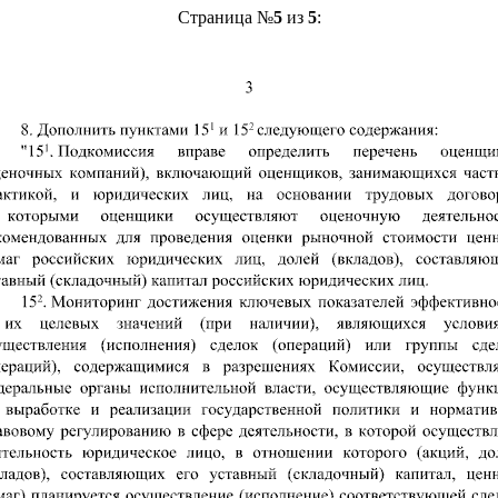
Страница №
5
из
5
: