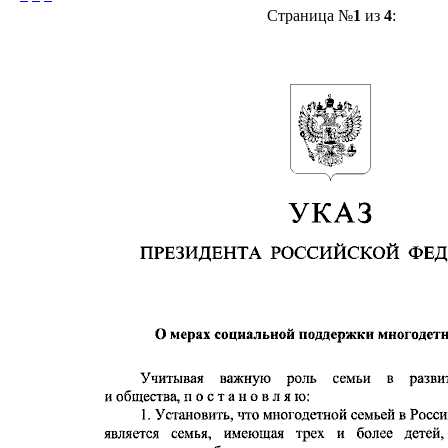
Страница №
1
из
4
: