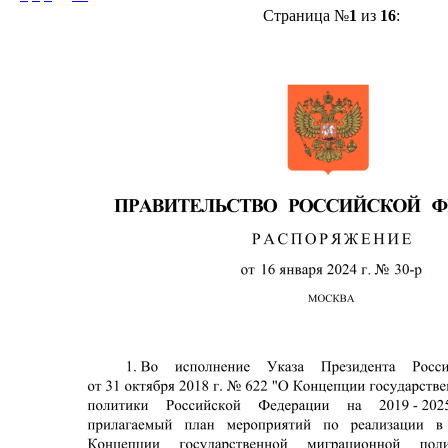
Страница №
1
из
16
: