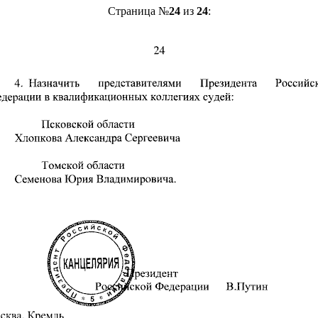
Страница №
24
из
24
: