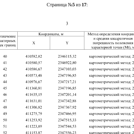
Страница №
5
из
17
: