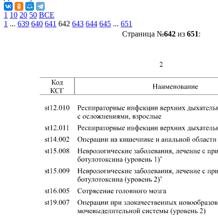
1
10
20
50
ВСЕ
1
...
639
640
641
642
643
644
645
...
651
Страница №
642
из
651
: