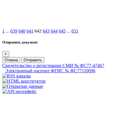
1
...
639
640
641
642
643
644
645
...
651
Отправить документ
×
Отмена
Отправить
Свидетельство о регистрации СМИ № ФС77-47467
Электронный паспорт ФГИС № ФС77110096