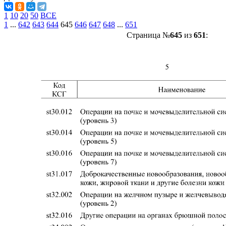
1
10
20
50
ВСЕ
1
...
642
643
644
645
646
647
648
...
651
Страница №
645
из
651
: