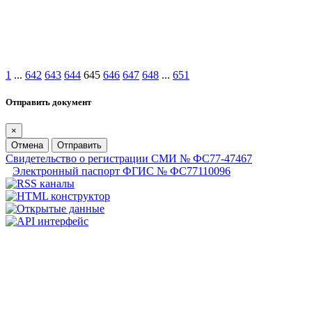
1
...
642
643
644
645
646
647
648
...
651
Отправить документ
×
Отмена
Отправить
Свидетельство о регистрации СМИ № ФС77-47467
Электронный паспорт ФГИС № ФС77110096