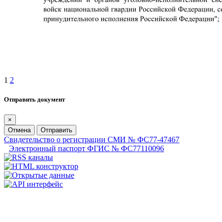
1
2
Отправить документ
×
Отмена
Отправить
Свидетельство о регистрации СМИ № ФС77-47467
Электронный паспорт ФГИС № ФС77110096