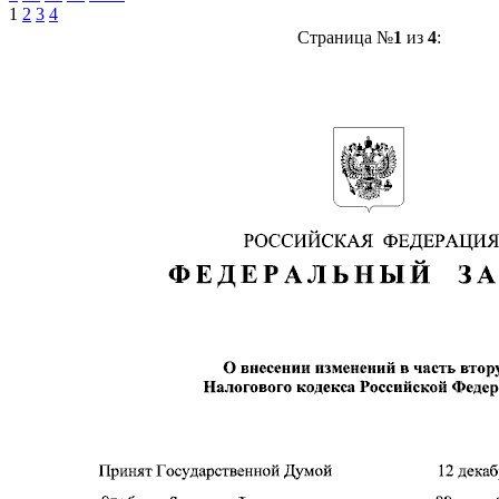
1
2
3
4
Страница №
1
из
4
: