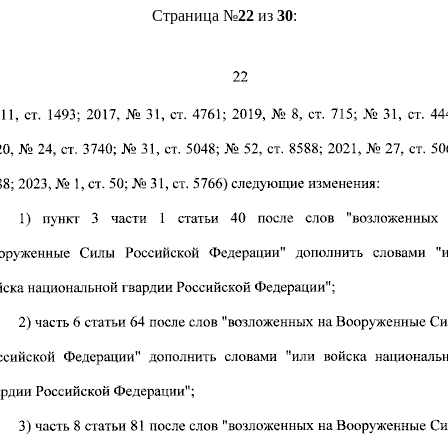
Страница №
22
из
30
: