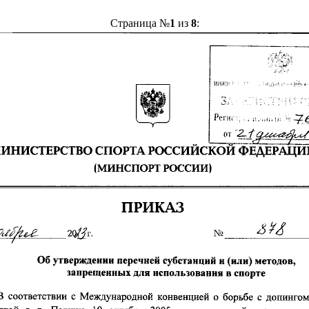
Страница №
1
из
8
: