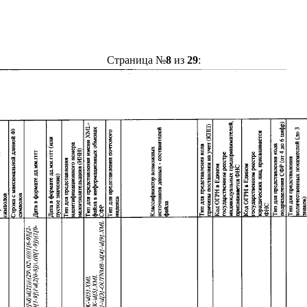
Страница №
8
из
29
: