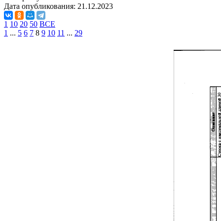
Дата опубликования:
21.12.2023
1
10
20
50
ВСЕ
1
...
5
6
7
8
9
10
11
...
29