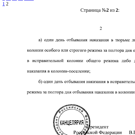
1
2
Страница №
2
из
2
: