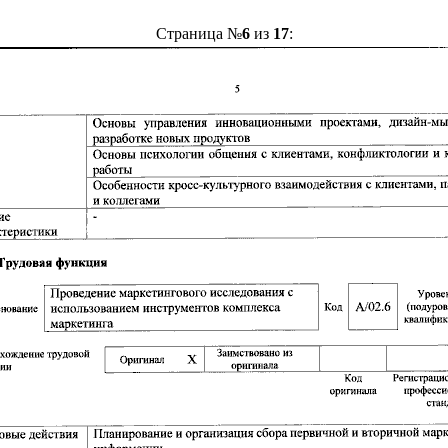
Страница №
6
из
17
: