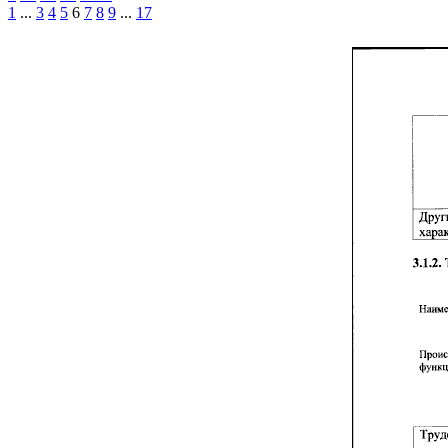
1
...
3
4
5
6
7
8
9
...
17