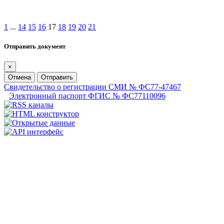
1
...
14
15
16
17
18
19
20
21
Отправить документ
×
Отмена
Отправить
Свидетельство о регистрации СМИ № ФС77-47467
Электронный паспорт ФГИС № ФС77110096