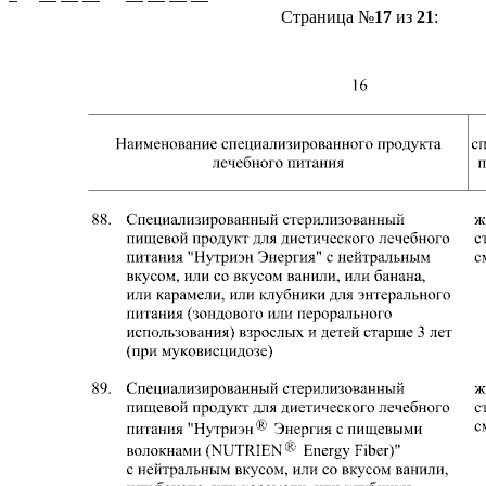
Страница №
17
из
21
: