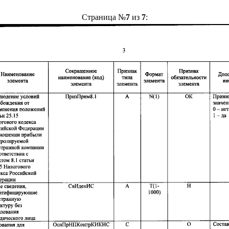
Страница №
7
из
7
: