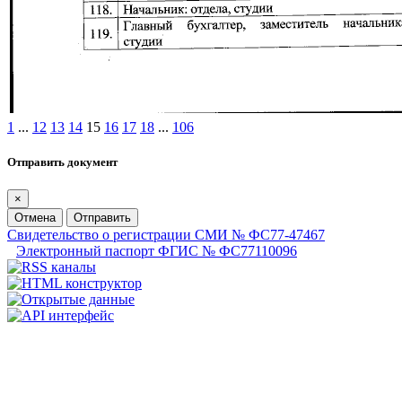
1
...
12
13
14
15
16
17
18
...
106
Отправить документ
×
Отмена
Отправить
Свидетельство о регистрации СМИ № ФС77-47467
Электронный паспорт ФГИС № ФС77110096