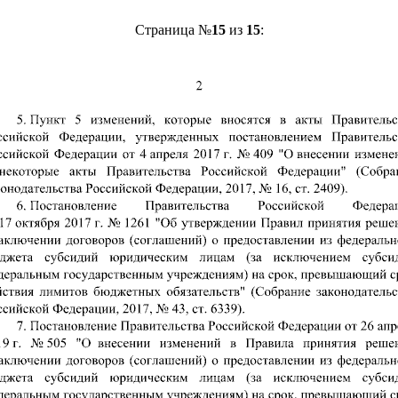
Страница №
15
из
15
: