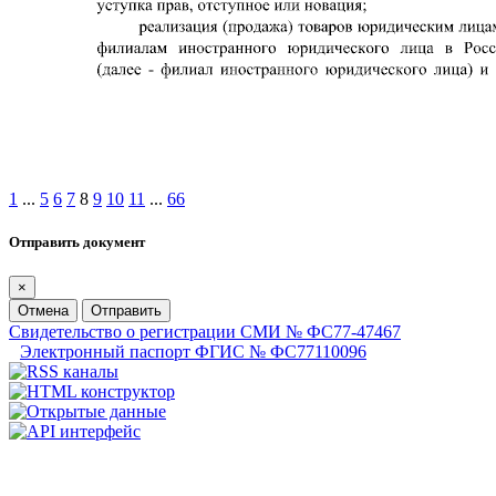
1
...
5
6
7
8
9
10
11
...
66
Отправить документ
×
Отмена
Отправить
Свидетельство о регистрации СМИ № ФС77-47467
Электронный паспорт ФГИС № ФС77110096