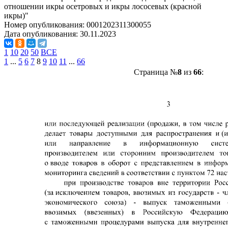
отношении икры осетровых и икры лососевых (красной
икры)"
Номер опубликования:
0001202311300055
Дата опубликования:
30.11.2023
1
10
20
50
ВСЕ
1
...
5
6
7
8
9
10
11
...
66
Страница №
8
из
66
: