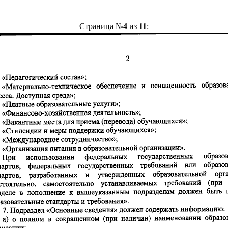
Страница №
4
из
11
: