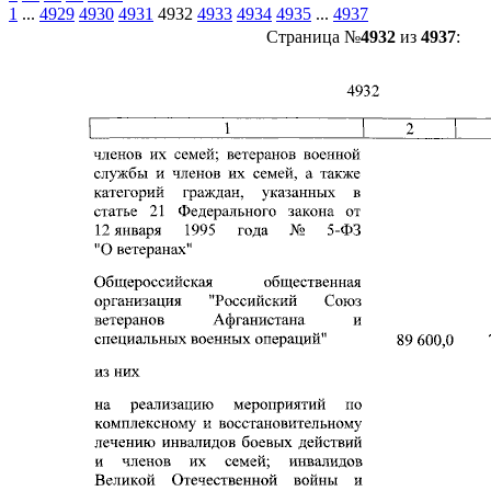
1
...
4929
4930
4931
4932
4933
4934
4935
...
4937
Страница №
4932
из
4937
: