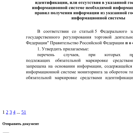
1
2
3
4
...
51
Отправить документ