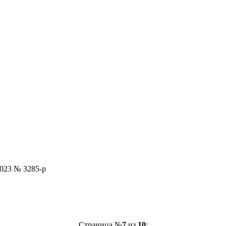
023 № 3285-р
Страница №
7
из
10
: