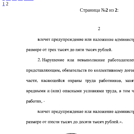
1
2
Страница №
2
из
2
: