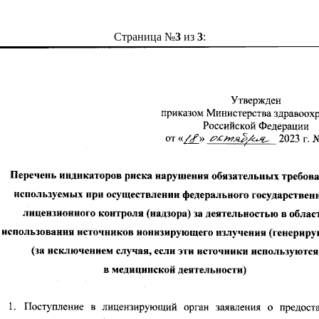
Страница №
3
из
3
: