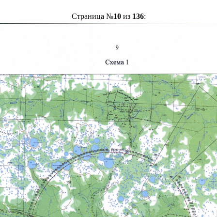
Страница №
10
из
136
: