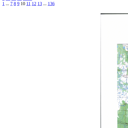
1
...
7
8
9
10
11
12
13
...
136