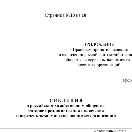
Страница №
10
из
10
: