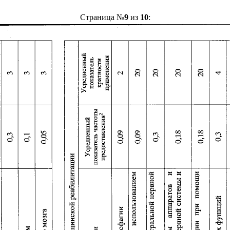
Страница №
9
из
10
: