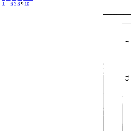
1
...
6
7
8
9
10