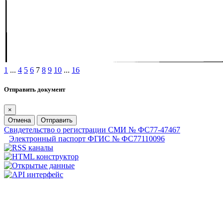
1
...
4
5
6
7
8
9
10
...
16
Отправить документ
×
Отмена
Отправить
Свидетельство о регистрации СМИ № ФС77-47467
Электронный паспорт ФГИС № ФС77110096