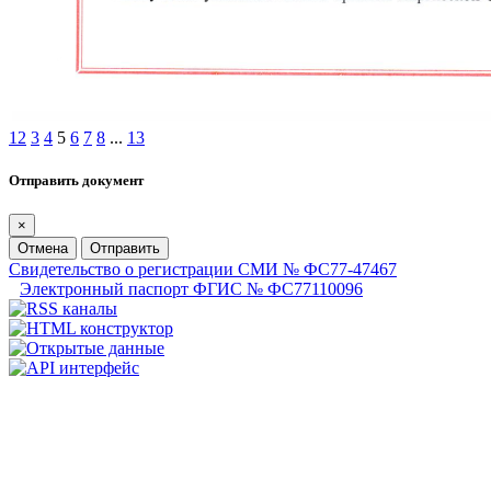
1
2
3
4
5
6
7
8
...
13
Отправить документ
×
Отмена
Отправить
Свидетельство о регистрации СМИ № ФС77-47467
Электронный паспорт ФГИС № ФС77110096