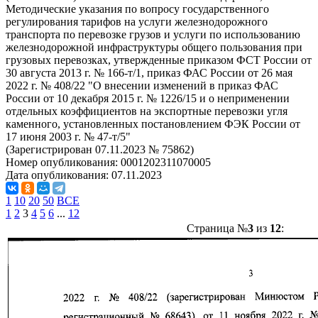
Методические указания по вопросу государственного
регулирования тарифов на услуги железнодорожного
транспорта по перевозке грузов и услуги по использованию
железнодорожной инфраструктуры общего пользования при
грузовых перевозках, утвержденные приказом ФСТ России от
30 августа 2013 г. № 166-т/1, приказ ФАС России от 26 мая
2022 г. № 408/22 "О внесении изменений в приказ ФАС
России от 10 декабря 2015 г. № 1226/15 и о неприменении
отдельных коэффициентов на экспортные перевозки угля
каменного, установленных постановлением ФЭК России от
17 июня 2003 г. № 47-т/5"
(Зарегистрирован 07.11.2023 № 75862)
Номер опубликования:
0001202311070005
Дата опубликования:
07.11.2023
1
10
20
50
ВСЕ
1
2
3
4
5
6
...
12
Страница №
3
из
12
: