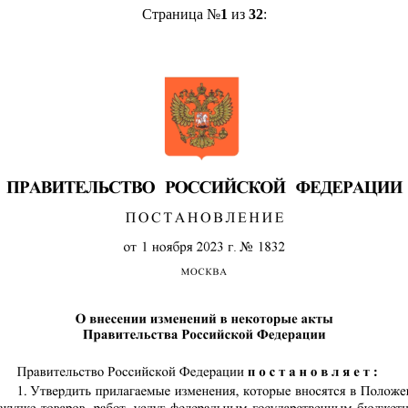
Страница №
1
из
32
: