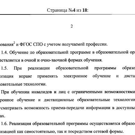
Страница №
4
из
18
: